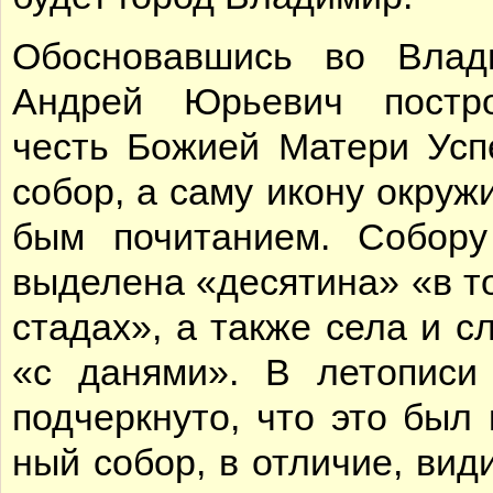
Обос­но­вав­шись во Вла­ди
Ан­дрей Юрье­вич по­стр
честь Бо­жи­ей Ма­те­ри Усп
со­бор, а са­му ико­ну окру­ж
бым по­чи­та­ни­ем. Со­бо­р
вы­де­ле­на «де­ся­ти­на» «в т
ста­дах», а так­же се­ла и сл
«с да­ня­ми». В ле­то­пи­си
под­черк­ну­то, что это был 
ный со­бор, в от­ли­чие, ви­д