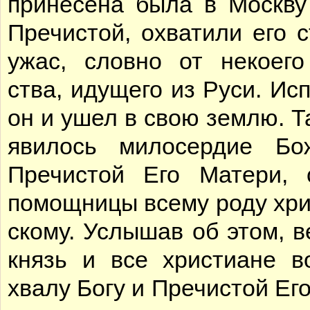
при­не­се­на бы­ла в Моск­ву
Пре­чи­стой, охва­ти­ли его 
ужас, слов­но от не­ко­е­го
ства, иду­ще­го из Ру­си. Ис­п
он и ушел в свою зем­лю. Т
яви­лось ми­ло­сер­дие Бо
Пре­чи­стой Его Ма­те­ри, 
по­мощ­ни­цы все­му ро­ду хри
ско­му. Услы­шав об этом, ве
князь и все хри­сти­а­не во
хва­лу Бо­гу и Пре­чи­стой Ег