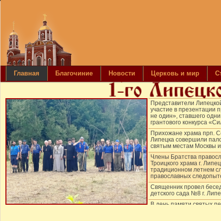
Главная
Благочиние
Новости
Церковь и мир
С
Представители Липецко
участие в презентации п
не один», ставшего одн
грантового конкурса «С
Прихожане храма прп. С
Липецка совершили пало
святым местам Москвы и
Члены Братства правос
Троицкого храма г. Липе
традиционном летнем сл
православных следопыт
Священник провел бесед
детского сада №8 г. Лип
В день памяти святых п
апостолов Петра и Павл
храма прп. Серафима Са