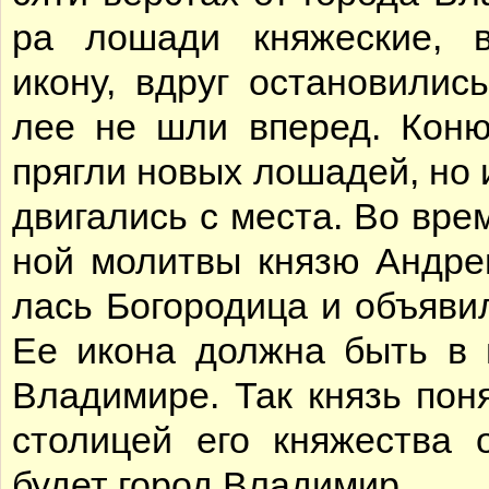
ра ло­ша­ди кня­же­ские, 
ико­ну, вдруг оста­но­ви­лис
лее не шли впе­ред. Ко­ню
пряг­ли но­вых ло­ша­дей, но 
дви­га­лись с ме­ста. Во вре­
ной мо­лит­вы кня­зю Ан­др
лась Бо­го­ро­ди­ца и объ­яви
Ее ико­на долж­на быть в г
Вла­ди­ми­ре. Так князь по­н
сто­ли­цей его кня­же­ства о
бу­дет го­род Вла­ди­мир.