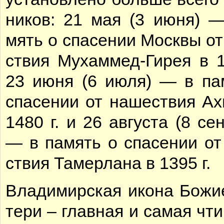
ни­ков: 21 мая (3 июня) —
мять о спа­се­нии Моск­вы от
ствия Му­хам­мед-Ги­рея в 1
23 июня (6 июля) — в па­
спа­се­нии от на­ше­ствия Ах­
1480 г. и 26 ав­гу­ста (8 сен
— в па­мять о спа­се­нии от
ствия Та­мер­ла­на в 1395 г.
Вла­ди­мир­ская ико­на Бо­жи
те­ри – глав­ная и са­мая чти