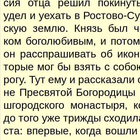
сия от­ца ре­шил по­ки­ну
удел и уехать в Ро­сто­во-Су
скую зем­лю. Князь был че
ком бо­го­лю­би­вым, и по­то­
он рас­спра­ши­вать об ико­н
то­рые мог бы взять с со­бо
ро­гу. Тут ему и рас­ска­за­ли
не Пре­свя­той Бо­го­ро­ди­цы
ш­го­род­ско­го мо­на­сты­ря, к
до то­го уже три­жды схо­ди­л
ста: впер­вые, ко­гда во­шли