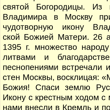
свя­той Бо­го­ро­ди­цы. Из г
Вла­ди­ми­ра в Моск­ву при
чу­до­твор­ную ико­ну Вла­
ской Бо­жи­ей Ма­те­ри. 26 ав
1395 г. мно­же­ство на­ро­д
лит­ва­ми и бла­го­дар­стве
пес­но­пе­ни­я­ми встре­ча­ли 
стен Моск­вы, вос­кли­цая: «
Бо­жия! Спа­си зем­лю Рус
Ико­ну с крест­ным хо­дом с 
на­ми внес­ли в Кремль и по­