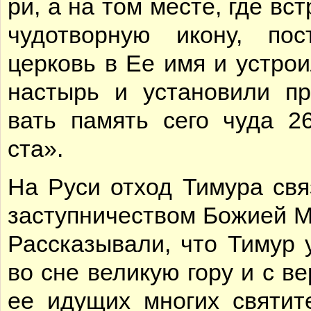
ри, а на том ме­сте, где встр
чу­до­твор­ную ико­ну, по­ст
цер­ковь в Ее имя и устро­и
на­стырь и уста­но­ви­ли пр
вать па­мять се­го чу­да 26
ста».
На Ру­си от­ход Ти­му­ра свя­
за­ступ­ни­че­ством Бо­жи­ей М
Рас­ска­зы­ва­ли, что Ти­мур 
во сне ве­ли­кую го­ру и с ве
ее иду­щих мно­гих свя­ти­т