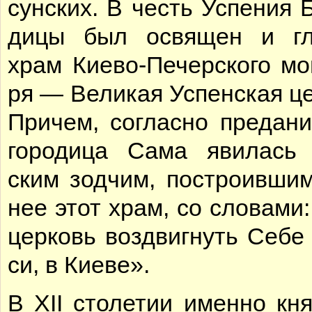
сун­ских. В честь Успе­ния Бо
ди­цы был освя­щен и гл
храм Ки­е­во-Пе­чер­ско­го мо
ря — Ве­ли­кая Успен­ская це
При­чем, со­глас­но пре­да­н
го­ро­ди­ца Са­ма яви­лась 
ским зод­чим, по­стро­ив­ши
нее этот храм, со сло­ва­ми:
цер­ковь воз­двиг­нуть Се­бе
си, в Ки­е­ве».
В XII сто­ле­тии имен­но кн