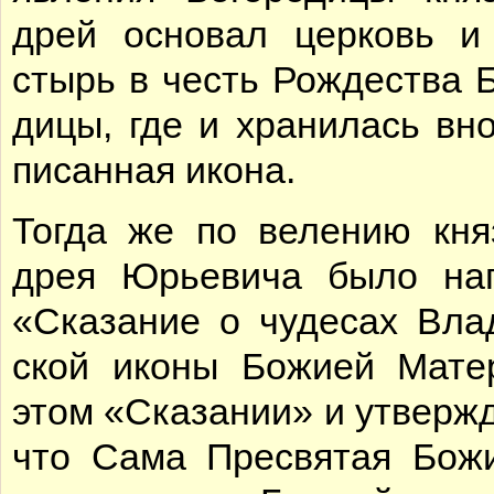
дрей ос­но­вал цер­ковь и
стырь в честь Рож­де­ства Бо
ди­цы, где и хра­ни­лась вн
пи­сан­ная ико­на.
То­гда же по ве­ле­нию кня
дрея Юрье­ви­ча бы­ло на­п
«Ска­за­ние о чу­де­сах Вла­
ской ико­ны Бо­жи­ей Ма­те
этом «Ска­за­нии» и утвер­жда
что Са­ма Пре­свя­тая Бо­