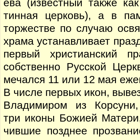
е­ва (из­вест­ный так­же как
тин­ная цер­ковь), а в па
тор­же­стве по слу­чаю освя
хра­ма уста­нав­ли­ва­ет праз
пер­вый хри­сти­ан­ский пр
соб­ствен­но Рус­ской Церк­
ме­чал­ся 11 или 12 мая еже­г
В чис­ле пер­вых икон, вы­ве­
Вла­ди­ми­ром из Кор­су­ни
три ико­ны Бо­жи­ей Ма­те­ри,
чив­шие позд­нее про­зва­н