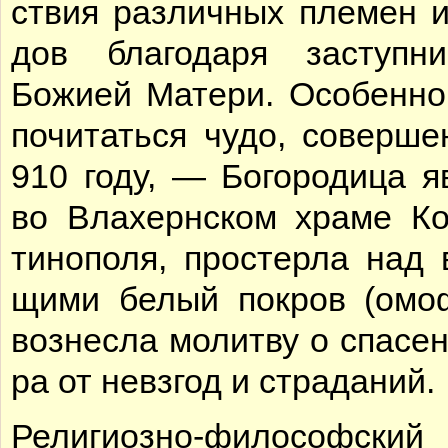
ствия раз­лич­ных пле­мен и
дов бла­го­да­ря за­ступ­ни­
Бо­жи­ей Ма­те­ри. Осо­бен­но
по­чи­тать­ся чу­до, со­вер­ш
910 го­ду, — Бо­го­ро­ди­ца я
во Вла­херн­ском хра­ме Ко
ти­но­по­ля, про­стер­ла над 
щи­ми бе­лый по­кров (омо
воз­нес­ла мо­лит­ву о спа­се
ра от не­взгод и стра­да­ний.
Ре­ли­ги­оз­но-фи­ло­соф­ски