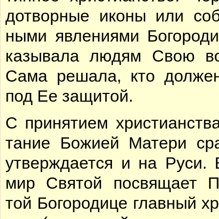
до­твор­ные ико­ны или соб
ны­ми яв­ле­ни­я­ми Бо­го­ро­д
ка­зы­ва­ла лю­дям Свою в
Са­ма ре­ша­ла, кто дол­ж
под Ее за­щи­той.
С при­ня­ти­ем хри­сти­ан­ств
та­ние Бо­жи­ей Ма­те­ри ср
утвер­жда­ет­ся и на Ру­си. 
мир Свя­той по­свя­ща­ет П
той Бо­го­ро­ди­це глав­ный х