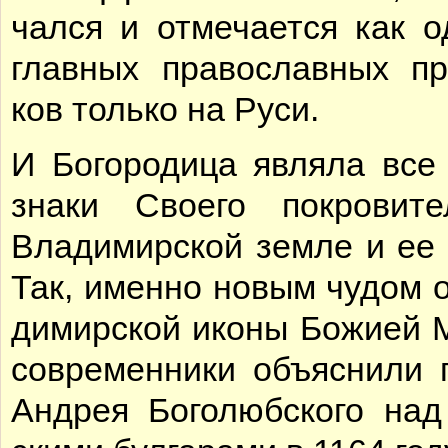
чал­ся и от­ме­ча­ет­ся как 
глав­ных пра­во­слав­ных пр
ков толь­ко на Ру­си.
И Бо­го­ро­ди­ца яв­ля­ла все
зна­ки Сво­е­го по­кро­ви­те
Вла­ди­мир­ской зем­ле и ее 
Так, имен­но но­вым чу­дом 
ди­мир­ской ико­ны Бо­жи­ей М
со­вре­мен­ни­ки объ­яс­ни­ли 
Ан­дрея Бо­го­люб­ско­го на