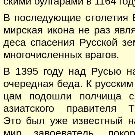
ски­ми бул­га­ра­ми в 1164 го­д
В по­сле­ду­ю­щие сто­ле­тия 
мир­ская ико­на не раз яв­ля
де­са спа­се­ния Рус­ской зе
мно­го­чис­лен­ных вра­гов.
В 1395 го­ду над Русью на
оче­ред­ная бе­да. К рус­ским
цам по­до­шли пол­чи­ща с
ази­ат­ско­го пра­ви­те­ля Ти
Это был уже из­вест­ный н
мир за­во­е­ва­тель, по­ко­