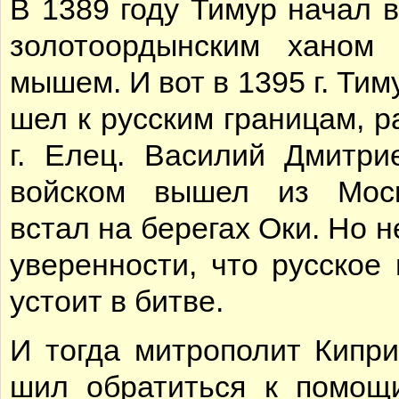
В 1389 го­ду Ти­мур на­чал в
зо­ло­то­ор­дын­ским ха­ном 
мы­шем. И вот в 1395 г. Ти­м
шел к рус­ским гра­ни­цам, ра
г. Елец. Ва­си­лий Дмит­ри­
вой­ском вы­шел из Мос
встал на бе­ре­гах Оки. Но н
уве­рен­но­сти, что рус­ское 
усто­ит в бит­ве.
И то­гда мит­ро­по­лит Ки­при
шил об­ра­тить­ся к по­мо­