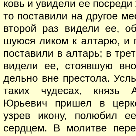
ковь и уви­де­ли ее по­сре­ди
то по­ста­ви­ли на дру­гое ме
вто­рой раз ви­де­ли ее, об­
шу­ю­ся ли­ком к ал­та­рю, и 
по­ста­ви­ли в ал­тарь; в тре
ви­де­ли ее, сто­яв­шую вн
дель­но вне пре­сто­ла. Усл
та­ких чу­де­сах, князь А
Юрье­вич при­шел в цер­к
узрев ико­ну, по­лю­бил е
серд­цем. В мо­лит­ве пе­р