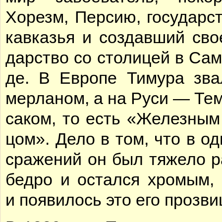
Хо­резм, Пер­сию, го­су­дар­с
кав­ка­зья и со­здав­ший свое
дар­ство со сто­ли­цей в Са­м
де. В Ев­ро­пе Ти­му­ра зва
мер­ла­ном, а на Ру­си — Те­
са­ком, то есть «Же­лез­ны
цом». Де­ло в том, что в од
сра­же­ний он был тя­же­ло р
бед­ро и остал­ся хро­мым, о
и по­яви­лось это его про­зви