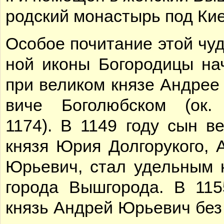
род­ский мо­на­стырь под Ки­е
Осо­бое по­чи­та­ние этой чу­
ной ико­ны Бо­го­ро­ди­цы на­
при ве­ли­ком кня­зе Ан­дре
ви­че Бо­го­люб­ском (ок.
1174). В 1149 го­ду сын ве­л
кня­зя Юрия Дол­го­ру­ко­го, 
Юрье­вич, стал удель­ным 
го­ро­да Вы­ш­го­ро­да. В 115
князь Ан­дрей Юрье­вич без 