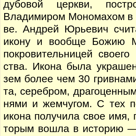
ду­бо­вой церк­ви, по­стро
Вла­ди­ми­ром Мо­но­ма­хом в 
ве. Ан­дрей Юрье­вич счи­
ико­ну и во­об­ще Бо­жию 
по­кро­ви­тель­ни­цей сво­е­го
ства. Ико­на бы­ла укра­ше­
зем бо­лее чем 30 грив­на­ми
та, се­реб­ром, дра­го­цен­ны
ня­ми и жем­чу­гом. С тех 
ико­на по­лу­чи­ла свое имя, 
то­рым во­шла в ис­то­рию —