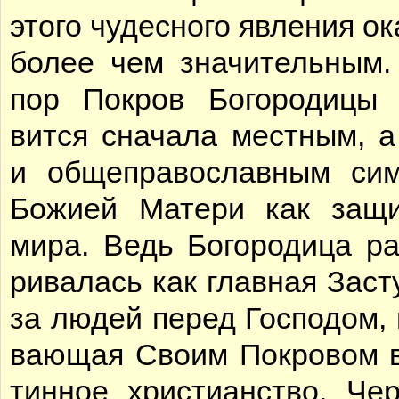
это­го чу­дес­но­го яв­ле­ния ок
бо­лее чем зна­чи­тель­ным
пор По­кров Бо­го­ро­ди­цы 
вит­ся сна­ча­ла мест­ным, а
и об­ще­пра­во­слав­ным сим
Бо­жи­ей Ма­те­ри как за­щи
ми­ра. Ведь Бо­го­ро­ди­ца ра
ри­ва­лась как глав­ная За­ст
за лю­дей пе­ред Гос­по­дом, 
ва­ю­щая Сво­им По­кро­вом 
тин­ное хри­сти­ан­ство. Че­