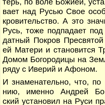
терь, по во­ле Бо­жи­ей, уста
ва­ет над Русью Свое осо­
кро­ви­тель­ство. А это зна­ч
Русь, то­же под­па­да­ет под 
дат­ный По­кров Пре­свя­той
ей Ма­те­ри и ста­но­вит­ся Т
До­мом Бо­го­ро­ди­цы на Зем­
ря­ду с Иве­рий и Афо­ном.
И зна­ме­на­тель­но, что, по 
нию, имен­но Ан­дрей Бо­г
ский уста­но­вил на Ру­си пр