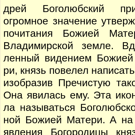
дрей Бо­го­люб­ский при­
огром­ное зна­че­ние утвер­
по­чи­та­ния Бо­жи­ей Ма­т
Вла­ди­мир­ской зем­ле. Вд
лен­ный ви­де­ни­ем Бо­жи­ей
ри, князь по­ве­лел на­пи­сать
изоб­ра­зив Пре­чи­стую та­к
Она яви­лась ему. Эта ико­
ла на­зы­вать­ся Бо­го­люб­ск
ной Бо­жи­ей Ма­те­ри. А на
яв­ле­ния Бо­го­ро­ди­цы кн