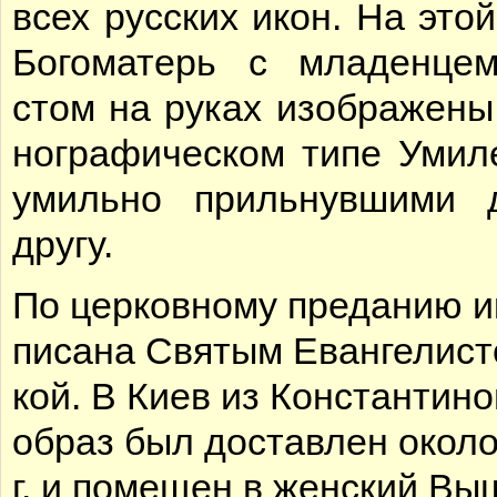
всех рус­ских икон. На этой
Бо­го­ма­терь с мла­ден­ц
стом на ру­ках изоб­ра­же­ны
но­гра­фи­че­ском ти­пе Уми­л
умиль­но при­льнув­ши­ми 
дру­гу.
По цер­ков­но­му пре­да­нию и
пи­са­на Свя­тым Еван­ге­ли­с
кой. В Ки­ев из Кон­стан­ти­но
об­раз был до­став­лен око­л
г. и по­ме­щен в жен­ский Вы­ш