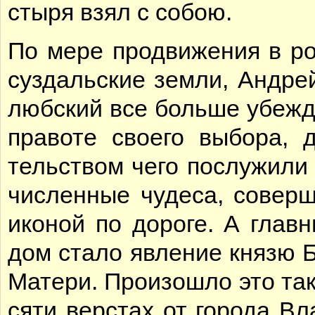
сты­ря взял с со­бою.
По ме­ре про­дви­же­ния в ро­
суз­даль­ские зем­ли, Ан­дрей
люб­ский все боль­ше убеж­д
право­те сво­е­го вы­бо­ра, д
тель­ством че­го по­слу­жи­ли
чис­лен­ные чу­де­са, со­вер­
ико­ной по до­ро­ге. А глав­
дом ста­ло яв­ле­ние кня­зю Б
Ма­те­ри. Про­изо­шло это так
ся­ти вер­стах от го­ро­да Вл