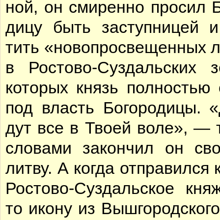
ной, он сми­рен­но про­сил Бо
ди­цу быть за­ступ­ни­цей и
тить «но­во­про­све­щен­ных 
в Ро­сто­во-Суз­даль­ских з
ко­то­рых князь пол­но­стью о
под власть Бо­го­ро­ди­цы. 
дут все в Тво­ей во­ле», — т
сло­ва­ми за­кон­чил он с
лит­ву. А ко­гда от­пра­вил­ся
Ро­сто­во-Суз­даль­ское кня­ж
то ико­ну из Вы­ш­го­род­ско­г