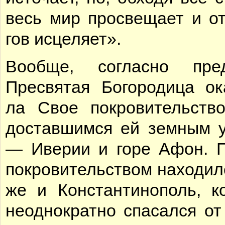
весь мир про­све­ща­ет и от
гов ис­це­ля­ет».
Во­об­ще, со­глас­но пре­
Пре­свя­тая Бо­го­ро­ди­ца ок
ла Свое по­кро­ви­тель­ст
до­став­шим­ся ей зем­ным 
— Иве­рии и го­ре Афон. 
по­кро­ви­тель­ством на­хо­дил
же и Кон­стан­ти­но­поль, ко
не­од­но­крат­но спа­сал­ся о