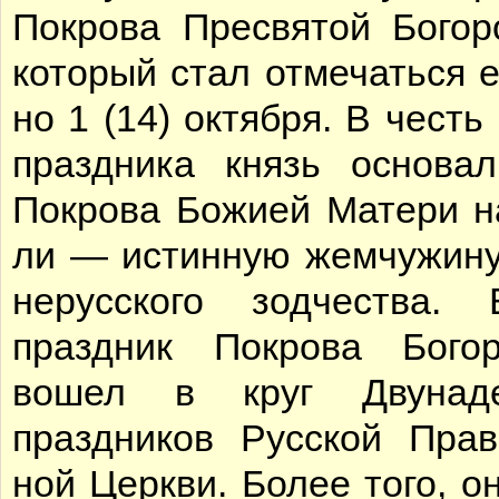
По­кро­ва Пре­свя­той Бо­го­р
ко­то­рый стал от­ме­чать­ся 
но 1 (14) ок­тяб­ря. В честь 
празд­ни­ка князь ос­но­в
По­кро­ва Бо­жи­ей Ма­те­ри 
ли — ис­тин­ную жем­чу­жи­н
не­рус­ско­го зод­че­ства. 
празд­ник По­кро­ва Бо­го­р
во­шел в круг Дву­на­де­
празд­ни­ков Рус­ской Пра­в
ной Церк­ви. Бо­лее то­го, он