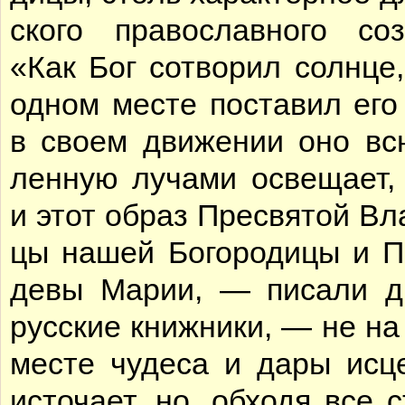
ско­го пра­во­слав­но­го со­з
«Как Бог со­тво­рил солн­це
од­ном ме­сте по­ста­вил его 
в сво­ем дви­же­нии оно в
лен­ную лу­ча­ми осве­ща­ет
и этот об­раз Пре­свя­той Вла
цы на­шей Бо­го­ро­ди­цы и П
де­вы Ма­рии, — пи­са­ли д
рус­ские книж­ни­ки, — не на
ме­сте чу­де­са и да­ры ис­це
ис­то­ча­ет, но, об­хо­дя все 