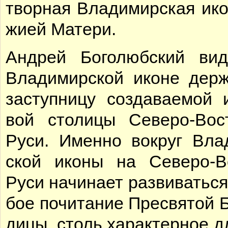
твор­ная Вла­ди­мир­ская ико
жи­ей Ма­те­ри.
Ан­дрей Бо­го­люб­ский ви
Вла­ди­мир­ской ико­не дер­
за­ступ­ни­цу со­зда­ва­е­мой
вой сто­ли­цы Се­ве­ро-Во­с
Ру­си. Имен­но во­круг Вла­
ской ико­ны на Се­ве­ро-Во
Ру­си на­чи­на­ет раз­ви­вать­с
бое по­чи­та­ние Пре­свя­той Б
ди­цы, столь ха­рак­тер­ное д