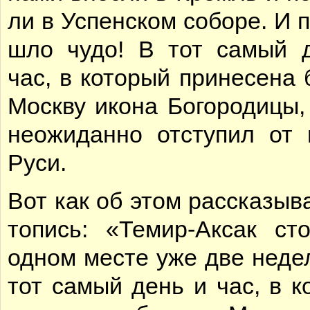
ли в Успен­ском со­бо­ре. И п
шло чу­до! В тот са­мый 
час, в ко­то­рый при­не­се­на
Моск­ву ико­на Бо­го­ро­ди­цы
не­ожи­дан­но от­сту­пил от 
Ру­си.
Вот как об этом рас­ска­зы­ва
то­пись: «Те­мир-Ак­сак ст
од­ном ме­сте уже две не­де­
тот са­мый день и час, в ко