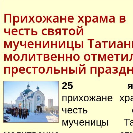
детского сада №8 г. Лип
ЖИВА
В день памяти святых п
Прихожане храма в
апостолов Петра и Павл
храма прп. Серафима Са
состоялось празднично
честь святой
мучениницы Татиа
молитвенно отмети
Алекс
«
престольный празд
25 янв
прихожане хр
честь св
мученицы Та