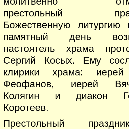
молитвенно от­ме­
престольный праз
Божественную литургию 
памятный день воз­гл
настоятель храма прот
Сергий Косых. Ему сос
клирики хра­ма: иерей
Феофанов, иерей Вяч
Колягин и диакон Ге
Коротеев.
Престольный празд