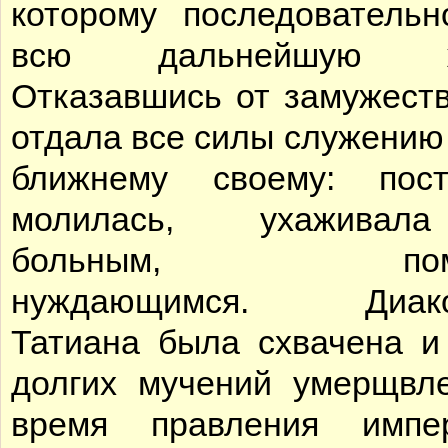
которому последователь
всю дальнейшую ж
Отказавшись от замужеств
отдала все силы служению 
ближнему своему: пост
молилась, ухажива
больным, помо
нуждающимся. Диако
Татиана была схвачена и
долгих мучений умерщвл
время правления импер