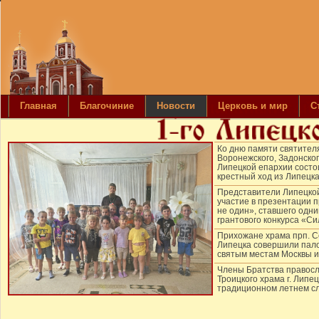
Главная
Благочиние
Новости
Церковь и мир
С
Ко дню памяти святител
Воронежского, Задонског
Липецкой епархии сост
крестный ход из Липецка
Представители Липецко
участие в презентации п
не один», ставшего одн
грантового конкурса «С
Прихожане храма прп. С
Липецка совершили пало
святым местам Москвы и
Члены Братства правос
Троицкого храма г. Липе
традиционном летнем сл
православных следопыт
Священник провел бесед