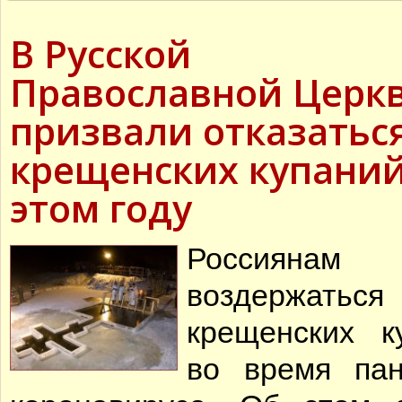
детского сада №8 г. Лип
ЖИВА
В день памяти святых п
В Русской
апостолов Петра и Павл
храма прп. Серафима Са
состоялось празднично
Православной Церк
призвали отказаться
крещенских купаний
Алекс
«
этом году
Россиянам 
воздержать
крещенских к
во время па