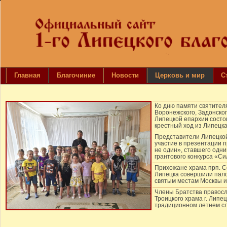
Главная
Благочиние
Новости
Церковь и мир
С
Ко дню памяти святител
Воронежского, Задонског
Липецкой епархии сост
крестный ход из Липецка
Представители Липецко
участие в презентации п
не один», ставшего одн
грантового конкурса «С
Прихожане храма прп. С
Липецка совершили пало
святым местам Москвы и
Члены Братства правос
Троицкого храма г. Липе
традиционном летнем сл
православных следопыт
Священник провел бесед